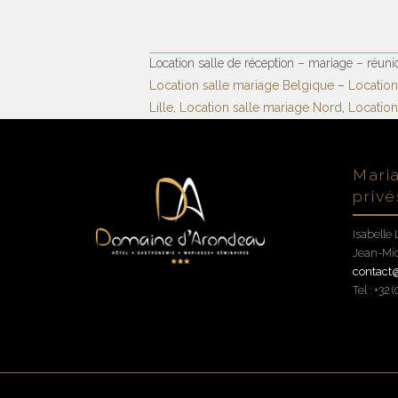
Location salle de réception – mariage – réuni
Location salle mariage Belgique
–
Location
Lille
,
Location salle mariage Nord
,
Location
Mari
privé
Isabelle 
Jean-Mic
contac
Tel : +32 