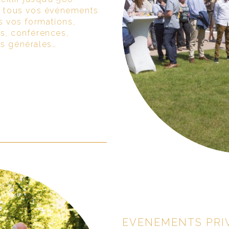
ur tous vos événements
s vos formations,
ls, conférences,
es générales…
EVENEMENTS PRI