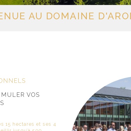
ENUE AU DOMAINE D'AR
IONNELS
TIMULER VOS
OS
s 15 hectares et ses 4
illir jusqu’à 500