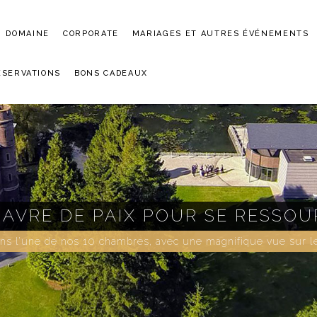
DOMAINE
CORPORATE
MARIAGES ET AUTRES ÉVÉNEMENTS
ÉSERVATIONS
BONS CADEAUX
SE RESSOURCER
gnifique vue sur le parc ou sur le plan d’eau.