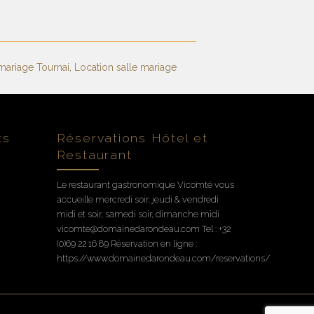
 mariage Tournai
,
Location salle mariage
ts
Réservations Hôtel et
Restaurant
Le restaurant gastronomique Vicomté vous
accueille mercredi soir, jeudi & vendredi
midi et soir, samedi soir, dimanche midi
vicomte@domainedarondeau.com Tel : +32
(0)69 22 16 89 Réservation en ligne :
https://www.domainedarondeau.com/reservations/