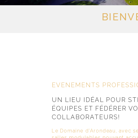
BIENV
EVENEMENTS PROFESS
UN LIEU IDÉAL POUR S
ÉQUIPES ET FÉDÉRER V
COLLABORATEURS!
Le Domaine d’Arondeau, avec se
salles modulables pouvant accue