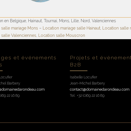
on en Belgique, Hainaut, Tournai, Mons, Lille, Nord, Valenciennes
 salle mariage Mons
–
Location mariage salle Hainaut
,
Location salle
 salle Valenciennes
,
Location salle Mouscron
ages et événements
Projets et événemen
s
B2B
Locufier
Isabelle Locufier
hel Barbery
Jean-Michel Barbery
t@domainedarondeau.com
contact@domainedarondeau.com
(0)69 22 16 89
Tel : +32 (0)69 22 16 89