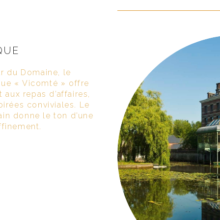
QUE
ur du Domaine, le
ue « Vicomté » offre
 aux repas d’affaires,
irées conviviales. Le
in donne le ton d’une
ffinement.