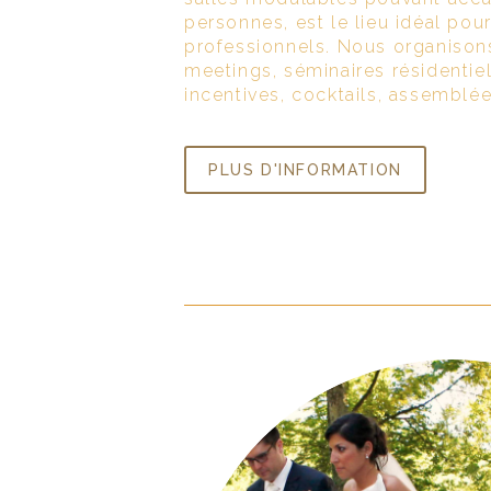
personnes, est le lieu idéal po
professionnels. Nous organison
meetings, séminaires résidentie
incentives, cocktails, assemblé
PLUS D'INFORMATION