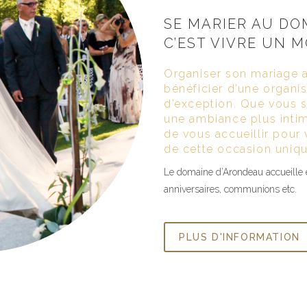
SE MARIER AU DO
C’EST VIVRE UN 
Organiser son mariage 
bénéficier d’une organi
d’exception. Que vous 
une ambiance plus intim
de vous accueillir pou
de cette occasion uniqu
Le domaine d’Arondeau accueille 
anniversaires, communions etc.
PLUS D'INFORMATION