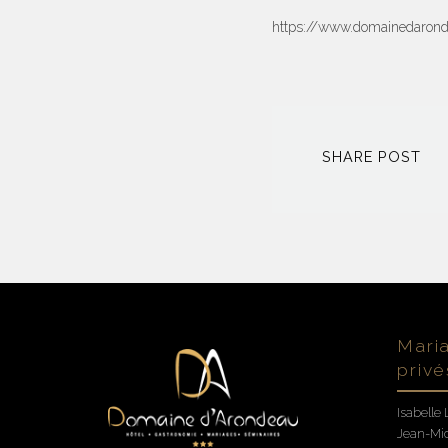
https://www.domainedaronde
SHARE POST
Mari
privé
Isabelle 
Jean-Mic