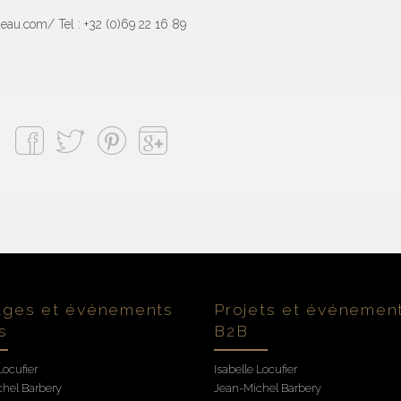
au.com/ Tel : +32 (0)69 22 16 89
ages et événements
Projets et événemen
s
B2B
Locufier
Isabelle Locufier
hel Barbery
Jean-Michel Barbery