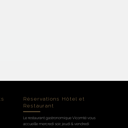
ts
Réservations Hôtel et
Restaurant
Le restaurant gastronomique Vicomté vous
accueille mercredi soir, jeudi & vendredi