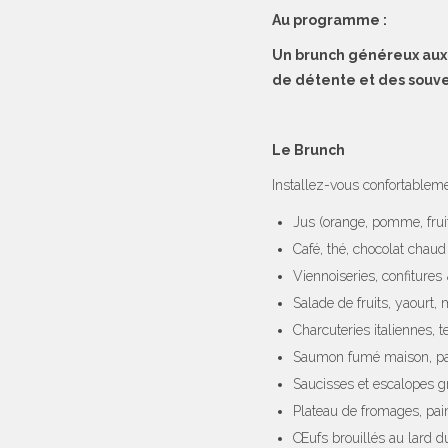
Au programme :
Un brunch généreux aux 
de détente et des souve
Le Brunch
Installez-vous confortableme
Jus (orange, pomme, fru
Café, thé, chocolat chaud
Viennoiseries, confitures
Salade de fruits, yaourt, 
Charcuteries italiennes, t
Saumon fumé maison, pa
Saucisses et escalopes gr
Plateau de fromages, pai
Œufs brouillés au lard d