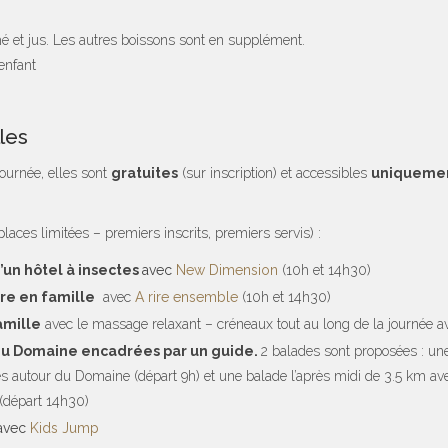
é et jus. Les autres boissons sont en supplément.
enfant
lles
journée, elles sont
gratuites
(sur inscription) et accessibles
uniquemen
places limitées – premiers inscrits, premiers servis) :
d’un hôtel à insectes
avec
New Dimension
(10h et 14h30)
tre en famille
avec
A rire ensemble
(10h et 14h30)
amille
avec le massage relaxant – créneaux tout au long de la journée 
u Domaine encadrées par un guide.
2 balades sont proposées : un
 autour du Domaine (départ 9h) et une balade l’après midi de 3.5 km avec
 (départ 14h30)
avec
Kids Jump