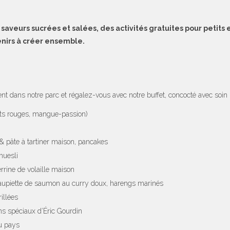
saveurs sucrées et salées, des activités gratuites pour petit
nirs à créer ensemble.
nt dans notre parc et régalez-vous avec notre buffet, concocté avec soin 
its rouges, mangue-passion)
 & pâte à tartiner maison, pancakes
muesli
errine de volaille maison
upiette de saumon au curry doux, harengs marinés
illées
ns spéciaux d’Éric Gourdin
u pays